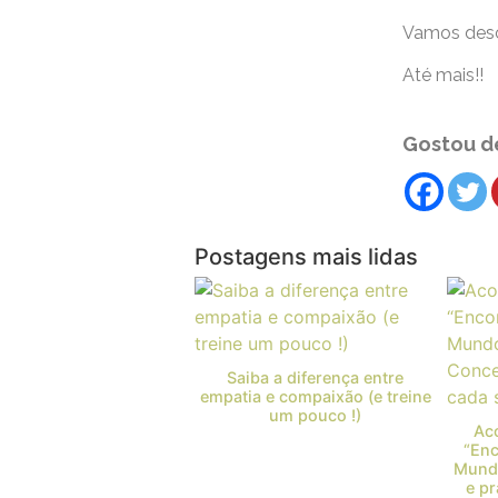
Vamos desc
Até mais!!
Gostou de
Postagens mais lidas
Saiba a diferença entre
empatia e compaixão (e treine
um pouco !)
Ac
“En
Mundo
e p