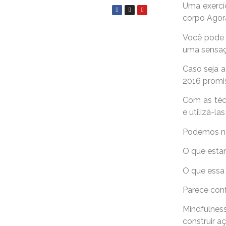
Uma exercí
corpo Agor
Você pode 
uma sensaç
Caso seja a
2016 promis
Com as téc
e utilizá-l
Podemos no
O que esta
O que essa
Parece con
Mindfulnes
construir 